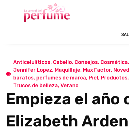
SAL
Anticelulíticos
,
Cabello
,
Consejos
,
Cosmética
Jennifer Lopez
,
Maquillaje
,
Max Factor
,
Nove
baratos
,
perfumes de marca
,
Piel
,
Productos
Trucos de belleza
,
Verano
Empieza el año 
Elizabeth Arden