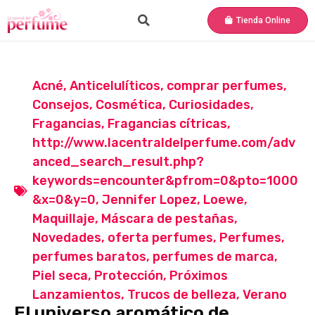
Tienda Online
Acné
,
Anticelulíticos
,
comprar perfumes
,
Consejos
,
Cosmética
,
Curiosidades
,
Fragancias
,
Fragancias cítricas
,
http://www.lacentraldelperfume.com/adv
anced_search_result.php?
keywords=encounter&pfrom=0&pto=1000
&x=0&y=0
,
Jennifer Lopez
,
Loewe
,
Maquillaje
,
Máscara de pestañas
,
Novedades
,
oferta perfumes
,
Perfumes
,
perfumes baratos
,
perfumes de marca
,
Piel seca
,
Protección
,
Próximos
Lanzamientos
,
Trucos de belleza
,
Verano
El universo aromático de