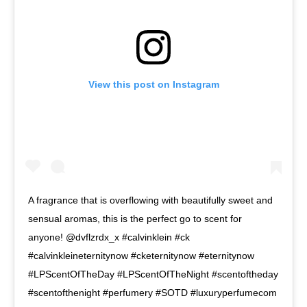
View this post on Instagram
A fragrance that is overflowing with beautifully sweet and
sensual aromas, this is the perfect go to scent for
anyone! @dvflzrdx_x #calvinklein #ck
#calvinkleineternitynow #cketernitynow #eternitynow
#LPScentOfTheDay #LPScentOfTheNight #scentoftheday
#scentofthenight #perfumery #SOTD #luxuryperfumecom