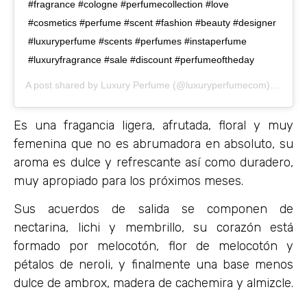
#fragrance #cologne #perfumecollection #love
#cosmetics #perfume #scent #fashion #beauty #designer
#luxuryperfume #scents #perfumes #instaperfume
#luxuryfragrance #sale #discount #perfumeoftheday
A post shared by
Luxury Perfume
(@luxuryperfumecom) on
Mar 
Es una fragancia ligera, afrutada, floral y muy
femenina que no es abrumadora en absoluto, su
aroma es dulce y refrescante así como duradero,
muy apropiado para los próximos meses.
Sus acuerdos de salida se componen de
nectarina, lichi y membrillo, su corazón está
formado por melocotón, flor de melocotón y
pétalos de neroli, y finalmente una base menos
dulce de ambrox, madera de cachemira y almizcle.