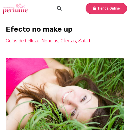
Tienda Online
Efecto no make up
Guías de belleza
,
Noticias
,
Ofertas
,
Salud