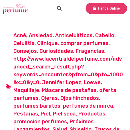
Tienda Online
Acné
,
Ansiedad
,
Anticelulíticos
,
Cabello
,
Celulitis
,
Clinique
,
comprar perfumes
,
Consejos
,
Curiosidades
,
Fragancias
,
http://www.lacentraldelperfume.com/adv
anced_search_result.php?
keywords=encounter&pfrom=0&pto=1000
&x=0&y=0
,
Jennifer Lopez
,
Loewe
,
Maquillaje
,
Máscara de pestañas
,
oferta
perfumes
,
Ojeras
,
Ojos hinchados
,
perfumes baratos
,
perfumes de marca
,
Pestañas
,
Piel
,
Piel seca
,
Productos
,
promocion perfumes
,
Próximos
Lanzamientos
,
Salud
,
Shiseido
,
Trucos de