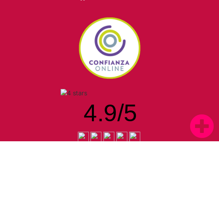
4.9
/
5
1266 opiniones de clientes