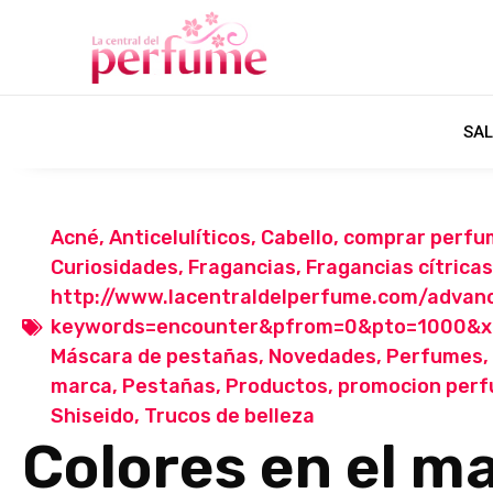
SAL
Acné
,
Anticelulíticos
,
Cabello
,
comprar perfu
Curiosidades
,
Fragancias
,
Fragancias cítricas
http://www.lacentraldelperfume.com/advan
keywords=encounter&pfrom=0&pto=1000&
Máscara de pestañas
,
Novedades
,
Perfumes
,
marca
,
Pestañas
,
Productos
,
promocion per
Shiseido
,
Trucos de belleza
Colores en el ma