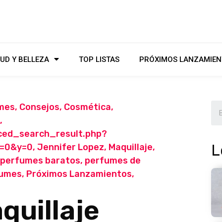
UD Y BELLEZA
TOP LISTAS
PRÓXIMOS LANZAMIEN
mes
,
Consejos
,
Cosmética
,
,
ced_search_result.php?
L
x=0&y=0
,
Jennifer Lopez
,
Maquillaje
,
perfumes baratos
,
perfumes de
fumes
,
Próximos Lanzamientos
,
quillaje