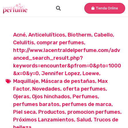
Tienda Online
Acné
,
Anticelulíticos
,
Biotherm
,
Cabello
,
Celulitis
,
comprar perfumes
,
http://www.lacentraldelperfume.com/adv
anced_search_result.php?
keywords=encounter&pfrom=0&pto=1000
&x=0&y=0
,
Jennifer Lopez
,
Loewe
,
Maquillaje
,
Máscara de pestañas
,
Max
Factor
,
Novedades
,
oferta perfumes
,
Ojeras
,
Ojos hinchados
,
Perfumes
,
perfumes baratos
,
perfumes de marca
,
Piel seca
,
Productos
,
promocion perfumes
,
Próximos Lanzamientos
,
Salud
,
Trucos de
belleza