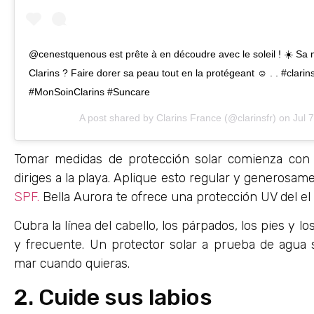
@cenestquenous est prête à en découdre avec le soleil ! ☀️ Sa 
Clarins ? Faire dorer sa peau tout en la protégeant ☺️ . . #cla
#MonSoinClarins #Suncare
A post shared by
Clarins France
(@clarinsfr) on
Jul 
Tomar medidas de protección solar comienza con 
diriges a la playa. Aplique esto regular y generos
SPF.
Bella Aurora te ofrece una protección UV del el
Cubra la línea del cabello, los párpados, los pies y 
y frecuente. Un protector solar a prueba de agua 
mar cuando quieras.
2. Cuide sus labios