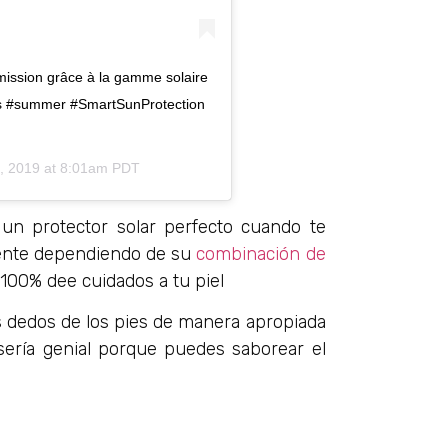
mission grâce à la gamme solaire
rins #summer #SmartSunProtection
7, 2019 at 8:01am PDT
un protector solar perfecto cuando te
amente dependiendo de su
combinación de
 100% dee cuidados a tu piel
los dedos de los pies de manera apropiada
sería genial porque puedes saborear el