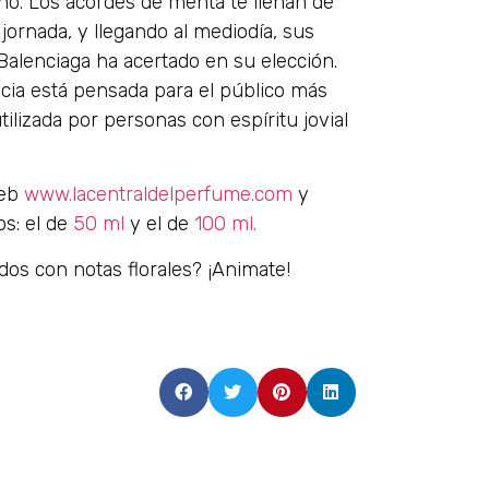
o. Los acordes de menta te llenan de
jornada, y llegando al mediodía, sus
alenciaga ha acertado en su elección.
ia está pensada para el público más
ilizada por personas con espíritu jovial
web
www.lacentraldelperfume.com
y
s: el de
50 ml
y el de
100 ml.
os con notas florales? ¡Animate!