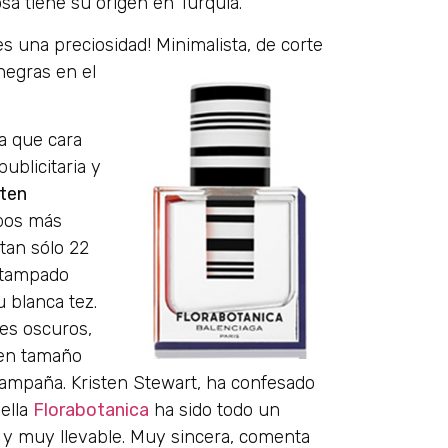
a tiene su origen en Turquía.
es una preciosidad! Minimalista, de corte
egras en el
ía que cara
ublicitaria y
sten
obos más
 tan sólo 22
stampado
u blanca tez.
nes oscuros,
 en tamaño
a campaña. Kristen Stewart, ha confesado
ella
Florabotanica
ha sido todo un
 y muy llevable. Muy sincera, comenta