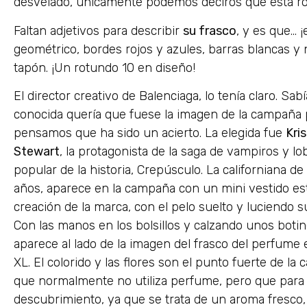
desvelado, únicamente podemos deciros que esta ros
Faltan adjetivos para describir
su frasco
, y es que… ¡
geométrico, bordes rojos y azules, barras blancas y
n
tapón. ¡Un rotundo 10 en diseño!
El director creativo de Balenciaga, lo tenía claro. Sab
conocida quería que fuese la imagen de la campaña p
pensamos que ha sido un acierto. La elegida fue
Kri
Stewart
, la protagonista de la saga de vampiros y l
popular de la historia, Crepúsculo. La californiana de
años, aparece en la campaña con un mini vestido e
creación de la marca, con el pelo suelto y luciendo s
Con las manos en los bolsillos y calzando unos boti
aparece al lado de la imagen del frasco del perfume
XL. El colorido y las flores son el punto fuerte de l
que normalmente no utiliza perfume, pero que para 
descubrimiento, ya que se trata de un aroma fresco,