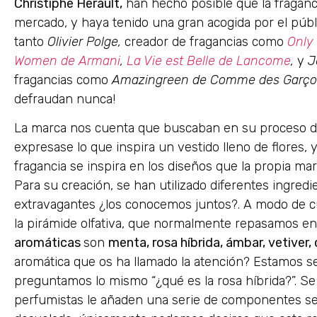
Christiphe Herault,
han hecho posible que la fragan
mercado, y haya tenido una gran acogida por el públ
tanto
Olivier Polge,
creador de fragancias como
Only 
Women de Armani
,
La Vie est Belle de Lancome
,
y
J
fragancias como
Amazingreen de Comme des Garç
defraudan nunca!
La marca nos cuenta que buscaban en su proceso 
expresase lo que inspira un vestido lleno de flores, 
fragancia se inspira en los diseños que la propia m
Para su creación, se han utilizado diferentes ingredi
extravagantes ¿los conocemos juntos?. A modo de cu
la pirámide olfativa, que normalmente repasamos en
aromáticas
son
menta, rosa híbrida, ámbar, vetiver,
aromática que os ha llamado la atención? Estamos s
preguntamos lo mismo “¿qué es la rosa híbrida?”. Se 
perfumistas le añaden una serie de componentes sec