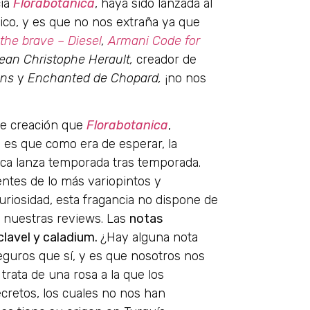
cia
Florabotanica
, haya sido lanzada al
ico, y es que no nos extraña ya que
the brave – Diesel
,
Armani Code for
ean Christophe Herault,
creador de
ons
y
Enchanted de Chopard,
¡no nos
de creación que
Florabotanica
,
y es que como era de esperar, la
arca lanza temporada tras temporada.
entes de lo más variopintos y
riosidad, esta fragancia no dispone de
 nuestras reviews. Las
notas
 clavel y caladium.
¿Hay alguna nota
eguros que sí, y es que nosotros nos
trata de una rosa a la que los
retos, los cuales no nos han