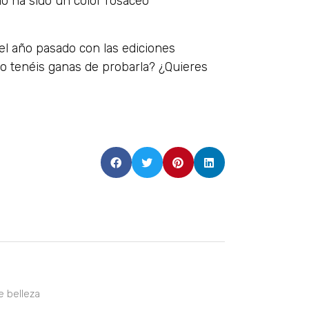
ido ha sido un color rosáceo
el año pasado con las ediciones
 tenéis ganas de probarla? ¿Quieres
e belleza