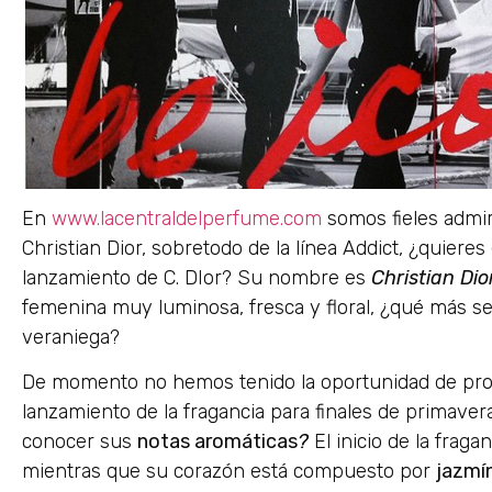
En
www.lacentraldelperfume.com
somos fieles admir
Christian Dior, sobretodo de la línea Addict, ¿quieres
lanzamiento de C. DIor? Su nombre es
Christian Dio
femenina muy luminosa, fresca y floral, ¿qué más se
veraniega?
De momento no hemos tenido la oportunidad de prob
lanzamiento de la fragancia para finales de primaver
conocer sus
notas aromáticas
?
El inicio de la frag
mientras que su corazón está compuesto por
jazmín