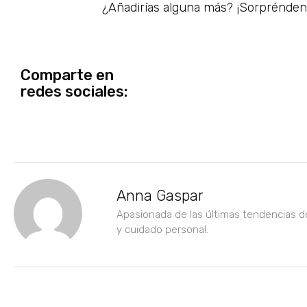
¿Añadirías alguna más? ¡Sorprénde
Comparte en
redes sociales:
Anna Gaspar
Apasionada de las últimas tendencias d
y cuidado personal.