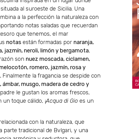
sculina inspirada en un lugar donde
 situada al
suroeste de Sicilia. Una
mbina a la perfección la naturaleza con
aportando notas saladas que recuerdan
 tesoro que tenemos, el mar
Sus
notas
están formadas por
naranja,
, jazmín, neroli, limón y bergamota.
orazón son
nuez moscada, ciclamen,
, melocotón, romero, jazmín, rosa y
.
Finalmente la fragancia se despide con
i, ámbar, musgo, madera de cedro y
 padre le gustan los aromas frescos,
 un toque cálido, ¡
Acqua di Gio
es un
relacionada con la
naturaleza, que
a parte tradicional de Bvlgari, y una
ancia armónica y seductora, que