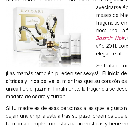
avecinarse ép
meses de Mayo
fragancias en
nocturna. La 
Jasmin Noir
,
año 2011, co
elegante al or
Se trata de u
¡Las mamás también pueden ser sexys!). El inicio de
cítricas y lirios del valle,
mientras que su corazón es 
única flor, el
jazmín.
Finalmente, la fragancia se des
madera de cedro y turrón.
Si tu madre es de esas personas a las que le gustan
dejan una amplia estela tras su paso, creemos que e
tu mamá cumple con estas características y tiene en