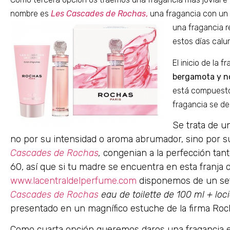
nombre es
Les Cascades de Rochas
,
una fragancia con un
una fragancia r
estos días calur
El inicio de la 
bergamota y no
está compuesto
fragancia se d
Se trata de u
no por su intensidad o aroma abrumador, sino por s
Cascades de Rochas
,
congenian a la perfección tan
60, así que si tu madre se encuentra en esta franja
www.lacentraldelperfume.com
disponemos de un se
Cascades de Rochas
eau de toilette de 100 ml + loc
presentado en un magnífico estuche de la firma Roc
Como cuarta opción queremos daros una fragancia 