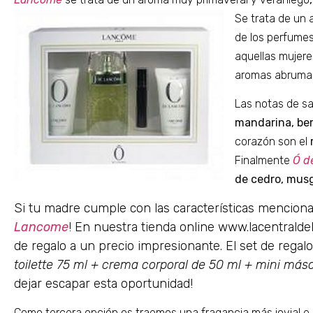
Se trata de un 
de los perfume
aquellas mujeres
aromas abruma
Las notas de s
mandarina, be
corazón son el
Finalmente
Ó d
de cedro, musg
Si tu madre cumple con las características mencion
Lancome
! En nuestra tienda online www.lacentrald
de regalo a un precio impresionante. El set de reg
toilette 75 ml + crema corporal de 50 ml + mini má
dejar escapar esta oportunidad!
Como tercera opción os traemos una fragancia más jovial e i