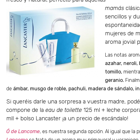
mamás
clásic
sencillos y d
espontaneidad
mujeres de m
aroma jovial
Las notas aromá
azahar, neroli,
tomillo,
mientra
geranio.
Final
de
ámbar, musgo de roble, pachuli, madera de sándalo, inc
Si queréis darle una sorpresa a vuestra madre, pod
compone de la
eau de toilette
125 ml + leche corpo
mll + bolso Lancaster ¡a un precio de escándalo!
Ó de Lancome
, es nuestra segunda opción. Al igual que la
Lancome
se trata de un aroma muy primaveral y veraniego