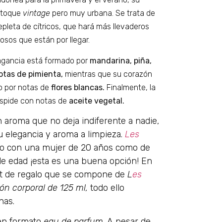
 toque
vintage
pero muy urbana. Se trata de
epleta de cítricos, que hará más llevaderos
osos que están por llegar.
fragancia está formado por
mandarina, piña,
tas de pimienta,
mientras que su corazón
 por notas de
flores blancas.
Finalmente, la
espide con notas de
aceite vegetal.
n aroma que no deja indiferente a nadie,
u elegancia y aroma a limpieza.
Les
to con una mujer de 20 años como de
 de edad ¡esta es una buena opción! En
t de regalo que se compone de
L
es
ión corporal de 125 ml,
todo ello
has.
en formato
eau de parfum
. A pesar de