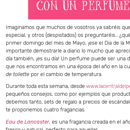
Imaginamos que muchos de vosotros ya sabréis que
especial, y otros (despistados) os preguntaréis… ¿
primer domingo del mes de Mayo, ¡ese el Dïa de la 
importante demostrarle a diario lo mucho que aprec
día también, ¡es su día! Un perfume puede ser una d
que nos encontramos en una época del año en la c
de toilette
por el cambio de temperatura.
Durante toda esta semana, desde
www.lacentraldel
pequeños consejos, como por ejemplos que productos
debemos tanto, sets de regalo a precios de escánda
te proponemos cuatro fragancias.
Eau de Lancaster
,
es una fragancia creada en el añ
fresco y natural, perfecto para aquellas