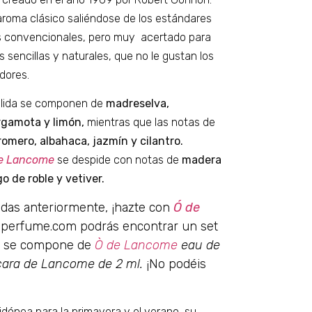
aroma clásico saliéndose de los estándares
s convencionales, pero muy acertado para
 sencillas y naturales, que no le gustan los
dores.
alida se componen de
madreselva,
rgamota y limón,
mientras que las notas de
romero, albahaca, jazmín y cilantro.
e Lancome
se despide con notas de
madera
o de roble y vetiver.
adas anteriormente, ¡hazte con
Ó de
elperfume.com podrás encontrar un set
alo se compone de
Ò de Lancome
eau de
scara de Lancome de 2 ml.
¡No podéis
dónea para la primavera y el verano, su