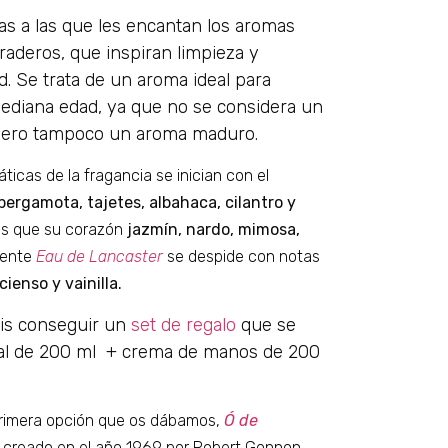
as a las que les encantan los aromas
uraderos, que inspiran limpieza y
. Se trata de un aroma ideal para
ediana edad, ya que no se considera un
 pero tampoco un aroma maduro.
ticas de la fragancia se inician con el
 bergamota, tajetes, albahaca, cilantro y
s que su corazón
jazmín, nardo, mimosa,
mente
Eau de Lancaster
se despide con notas
ienso y vainilla.
éis conseguir un
set de regalo
que se
ral de 200 ml + crema de manos de 200
 primera opción que os dábamos,
Ó de
,
creado en
el año 1969 por Robert Gonnon.